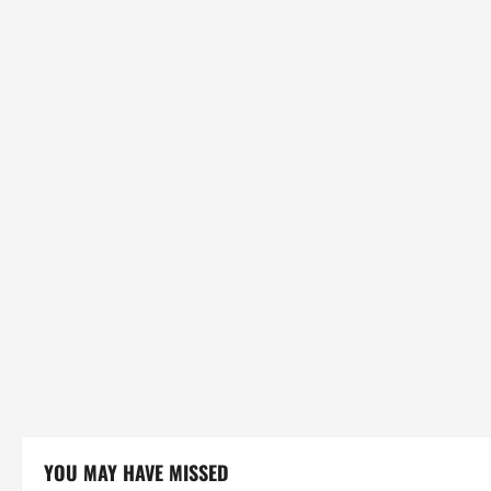
YOU MAY HAVE MISSED