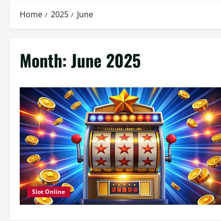
Home
2025
June
Month:
June 2025
Slot Online