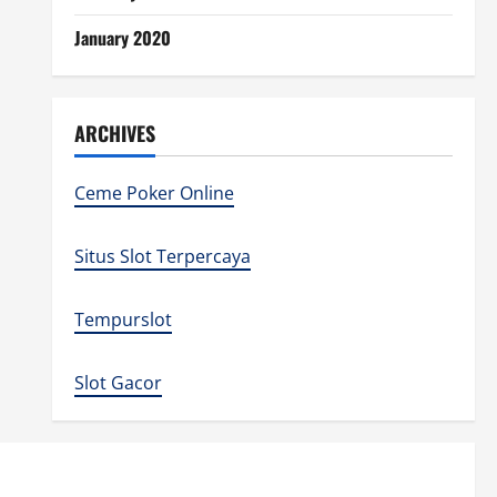
January 2020
ARCHIVES
Ceme Poker Online
Situs Slot Terpercaya
Tempurslot
Slot Gacor