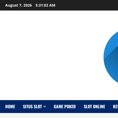
Skip
August 7, 2026
5:31:02 AM
to
content
HOME
SITUS SLOT
GAME POKER
SLOT ONLINE
KE