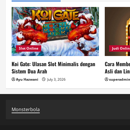
Slot Online
Judi Onlin
Koi Gate: Ulasan Slot Minimalis dengan
Cara Membed
Sistem Dua Arah
Asli dan Li
Ayu Hazwani
July 3, 2026
superadmi
Monsterbola