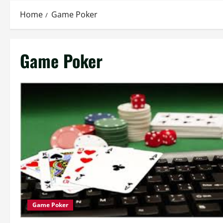
Home
Game Poker
Game Poker
Game Poker