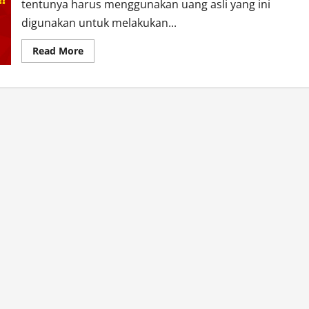
tentunya harus menggunakan uang asli yang ini
digunakan untuk melakukan...
Read
Read More
more
about
Situs
Poker
Resmi
Uang
Asli
Dengan
Bonus
Berlimpah