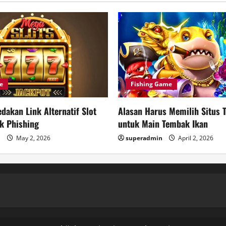
e
Fishing Game
akan Link Alternatif Slot
Alasan Harus Memilih Situs 
nk Phishing
untuk Main Tembak Ikan
n
May 2, 2026
superadmin
April 2, 2026