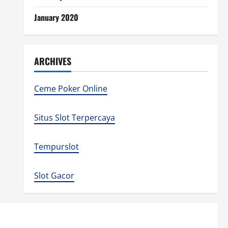
January 2020
ARCHIVES
Ceme Poker Online
Situs Slot Terpercaya
Tempurslot
Slot Gacor