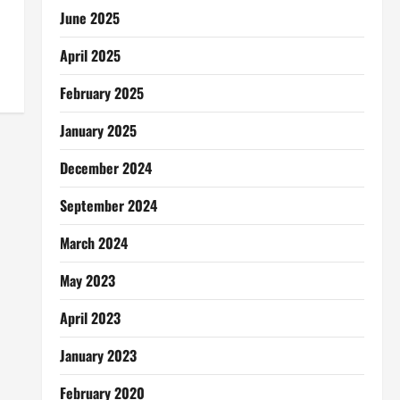
June 2025
April 2025
February 2025
January 2025
December 2024
September 2024
March 2024
May 2023
April 2023
January 2023
February 2020