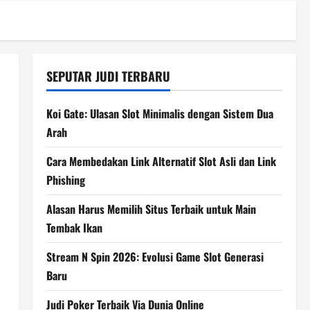
SEPUTAR JUDI TERBARU
Koi Gate: Ulasan Slot Minimalis dengan Sistem Dua
Arah
Cara Membedakan Link Alternatif Slot Asli dan Link
Phishing
Alasan Harus Memilih Situs Terbaik untuk Main
Tembak Ikan
Stream N Spin 2026: Evolusi Game Slot Generasi
Baru
Judi Poker Terbaik Via Dunia Online