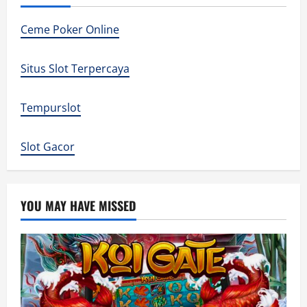
Ceme Poker Online
Situs Slot Terpercaya
Tempurslot
Slot Gacor
YOU MAY HAVE MISSED