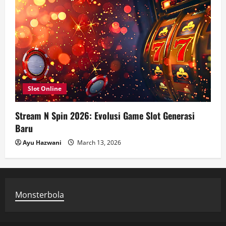
Slot Online
Stream N Spin 2026: Evolusi Game Slot Generasi
Baru
Ayu Hazwani
March 13, 2026
Monsterbola