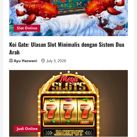
Slot Online
Koi Gate: Ulasan Slot Minimalis dengan Sistem Dua
Arah
Ayu Hazwani
July 3, 2026
Judi Online