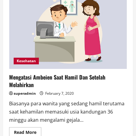
Kesehatan
Mengatasi Ambeien Saat Hamil Dan Setelah
Melahirkan
superadmin
February 7, 2020
Biasanya para wanita yang sedang hamil terutama
saat kehamilan memasuki usia kandungan 36
minggu akan mengalami gejala...
Read
Read More