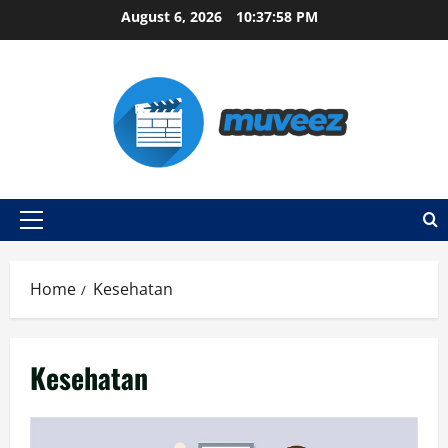
Skip
August 6, 2026
10:37:59 PM
to
content
Primary
Menu
Home
Kesehatan
Kesehatan