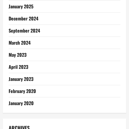
January 2025
December 2024
September 2024
March 2024
May 2023
April 2023
January 2023
February 2020
January 2020
ARCHIVES