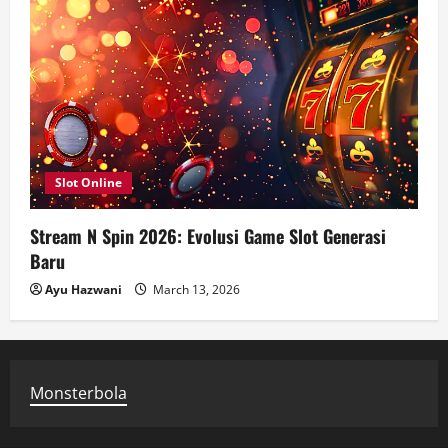
Slot Online
Stream N Spin 2026: Evolusi Game Slot Generasi
Baru
Ayu Hazwani
March 13, 2026
Monsterbola