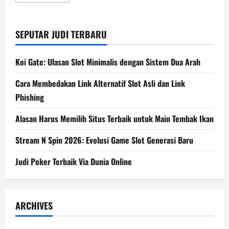
more
about
Mengatasi
Ambeien
Saat
SEPUTAR JUDI TERBARU
Hamil
Dan
Setelah
Melahirkan
Koi Gate: Ulasan Slot Minimalis dengan Sistem Dua Arah
Cara Membedakan Link Alternatif Slot Asli dan Link
Phishing
Alasan Harus Memilih Situs Terbaik untuk Main Tembak Ikan
Stream N Spin 2026: Evolusi Game Slot Generasi Baru
Judi Poker Terbaik Via Dunia Online
ARCHIVES