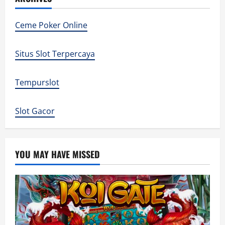
Ceme Poker Online
Situs Slot Terpercaya
Tempurslot
Slot Gacor
YOU MAY HAVE MISSED