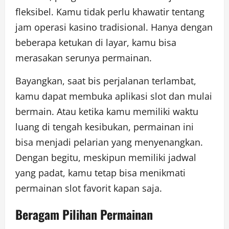
fleksibel. Kamu tidak perlu khawatir tentang
jam operasi kasino tradisional. Hanya dengan
beberapa ketukan di layar, kamu bisa
merasakan serunya permainan.
Bayangkan, saat bis perjalanan terlambat,
kamu dapat membuka aplikasi slot dan mulai
bermain. Atau ketika kamu memiliki waktu
luang di tengah kesibukan, permainan ini
bisa menjadi pelarian yang menyenangkan.
Dengan begitu, meskipun memiliki jadwal
yang padat, kamu tetap bisa menikmati
permainan slot favorit kapan saja.
Beragam Pilihan Permainan