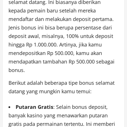
selamat datang. Ini biasanya diberikan
kepada pemain baru setelah mereka
mendaftar dan melakukan deposit pertama.
Jenis bonus ini bisa berupa persentase dari
deposit awal, misalnya, 100% untuk deposit
hingga Rp 1.000.000. Artinya, jika kamu
mendepositkan Rp 500.000, kamu akan
mendapatkan tambahan Rp 500.000 sebagai
bonus.
Berikut adalah beberapa tipe bonus selamat
datang yang mungkin kamu temui:
Putaran Gratis
: Selain bonus deposit,
banyak kasino yang menawarkan putaran
gratis pada permainan tertentu. Ini memberi