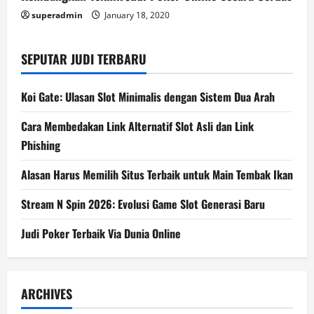
superadmin
January 18, 2020
SEPUTAR JUDI TERBARU
Koi Gate: Ulasan Slot Minimalis dengan Sistem Dua Arah
Cara Membedakan Link Alternatif Slot Asli dan Link
Phishing
Alasan Harus Memilih Situs Terbaik untuk Main Tembak Ikan
Stream N Spin 2026: Evolusi Game Slot Generasi Baru
Judi Poker Terbaik Via Dunia Online
ARCHIVES