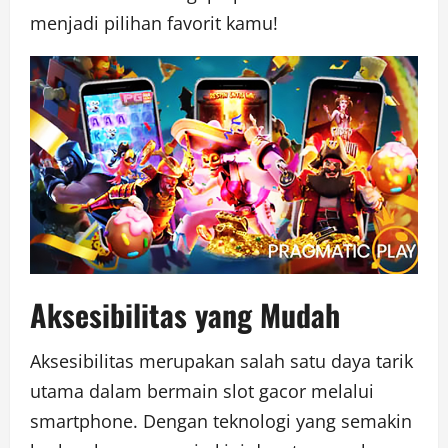
menjadi pilihan favorit kamu!
Aksesibilitas yang Mudah
Aksesibilitas merupakan salah satu daya tarik
utama dalam bermain slot gacor melalui
smartphone. Dengan teknologi yang semakin