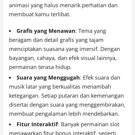
animasi yang halus menarik perhatian dan
membuat kamu terlibat.
Grafis yang Menawan
: Tema yang
beragam dan detail grafis yang tajam
menciptakan suasana yang imersif. Dengan
bayangan, cahaya, dan efek visual lainnya,
permainan terasa hidup.
Suara yang Menggugah
: Efek suara dan
musik latar yang berkualitas menambah
ketegangan. Setiap putaran dan kemenangan
disertai dengan suara yang menggembirakan,
membuat pengalaman lebih mendebarkan.
Fitur Interaktif
: Banyak permainan slot
menawarkan fitur bonus interaktif, seperti