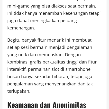
mini-game yang bisa diakses saat bermain.
Ini tidak hanya menambah kesenangan tetapi
juga dapat meningkatkan peluang
kemenangan.
Begitu banyak fitur menarik ini membuat
setiap sesi bermain menjadi pengalaman
yang unik dan memuaskan. Dengan
kombinasi grafis berkualitas tinggi dan fitur
interaktif, permainan slot di smartphone
bukan hanya sekadar hiburan, tetapi juga
pengalaman yang menyenangkan dan tak
terlupakan.
Keamanan dan Anonimitas