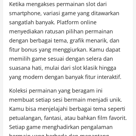
Ketika mengakses permainan slot dari
smartphone, variasi game yang ditawarkan
sangatlah banyak. Platform online
menyediakan ratusan pilihan permainan
dengan berbagai tema, grafik menarik, dan
fitur bonus yang menggiurkan. Kamu dapat
memilih game sesuai dengan selera dan
suasana hati, mulai dari slot klasik hingga
yang modern dengan banyak fitur interaktif.
Koleksi permainan yang beragam ini
membuat setiap sesi bermain menjadi unik.
Kamu bisa menjelajahi berbagai tema seperti
petualangan, fantasi, atau bahkan film favorit.
Setiap game menghadirkan pengalaman
bermain yang berbeda dan menantang.