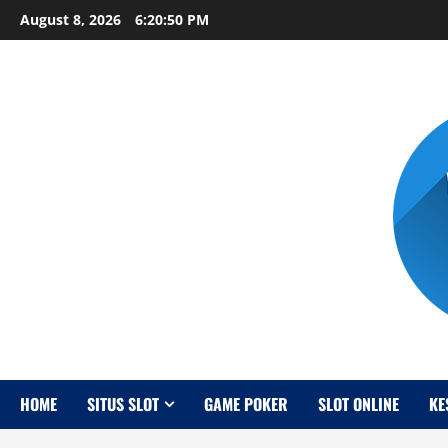
Skip
August 8, 2026
6:20:51 PM
to
content
HOME
SITUS SLOT
GAME POKER
SLOT ONLINE
KE