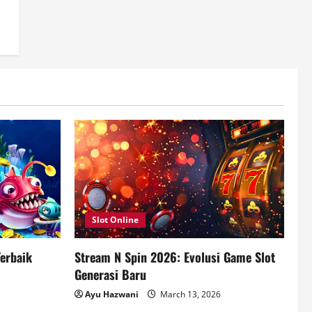
Slot Online
Terbaik
Stream N Spin 2026: Evolusi Game Slot
Generasi Baru
Ayu Hazwani
March 13, 2026