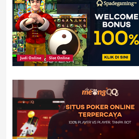
Judi Online
Slot Online