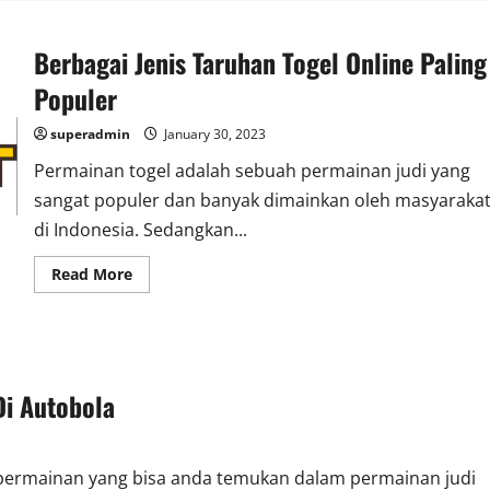
Berbagai Jenis Taruhan Togel Online Paling
Populer
superadmin
January 30, 2023
Permainan togel adalah sebuah permainan judi yang
sangat populer dan banyak dimainkan oleh masyaraka
di Indonesia. Sedangkan...
Read
Read More
more
about
Berbagai
Jenis
Taruhan
Togel
Online
Paling
Di Autobola
Populer
 permainan yang bisa anda temukan dalam permainan judi