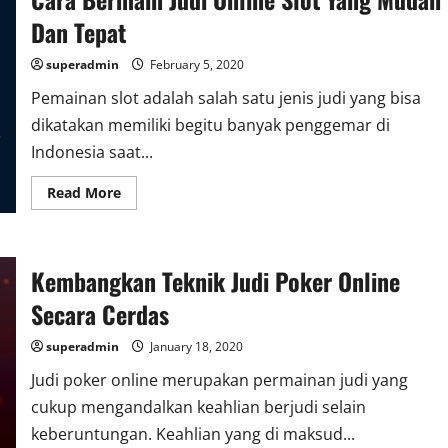
Setelah
Dan Tepat
Melahirkan
superadmin
February 5, 2020
Pemainan slot adalah salah satu jenis judi yang bisa
dikatakan memiliki begitu banyak penggemar di
Indonesia saat...
Read
Read More
more
about
Cara
Bermain
Judi Online
Kembangkan Teknik Judi Poker Online
Slot Yang
Mudah
Dan
Secara Cerdas
Tepat
superadmin
January 18, 2020
Judi poker online merupakan permainan judi yang
cukup mengandalkan keahlian berjudi selain
keberuntungan. Keahlian yang di maksud...