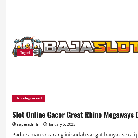
Togel
Uncategorized
Slot Online Gacor Great Rhino Megaways 
superadmin
January 5, 2023
Pada zaman sekarang ini sudah sangat banyak sekali