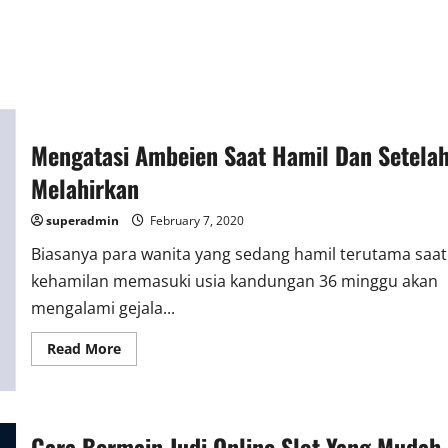
Mengatasi Ambeien Saat Hamil Dan Setela
Melahirkan
superadmin
February 7, 2020
Biasanya para wanita yang sedang hamil terutama saat
kehamilan memasuki usia kandungan 36 minggu akan
mengalami gejala...
Read
Read More
more
about
Mengatasi
Ambeien
Saat
Hamil
Cara Bermain Judi Online Slot Yang Mudah
Dan