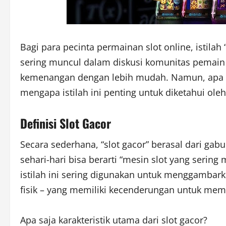
Bagi para pecinta permainan slot online, istilah 
sering muncul dalam diskusi komunitas pemain
kemenangan dengan lebih mudah. Namun, apa s
mengapa istilah ini penting untuk diketahui ole
Definisi Slot Gacor
Secara sederhana, “slot gacor” berasal dari gab
sehari-hari bisa berarti “mesin slot yang ser
istilah ini sering digunakan untuk menggambark
fisik – yang memiliki kecenderungan untuk me
Apa saja karakteristik utama dari slot gacor?