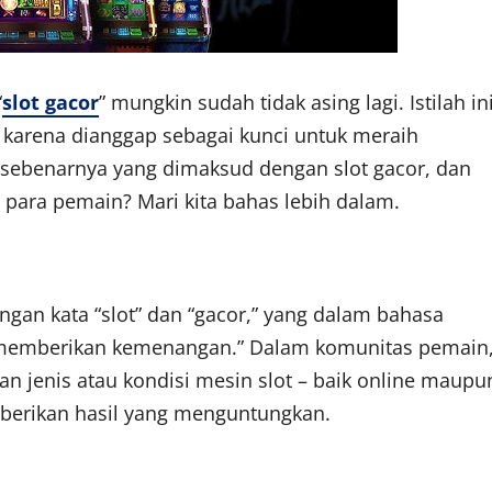
“
slot gacor
” mungkin sudah tidak asing lagi. Istilah in
 karena dianggap sebagai kunci untuk meraih
ebenarnya yang dimaksud dengan slot gacor, dan
h para pemain? Mari kita bahas lebih dalam.
ungan kata “slot” dan “gacor,” yang dalam bahasa
ing memberikan kemenangan.” Dalam komunitas pemain
an jenis atau kondisi mesin slot – baik online maupu
mberikan hasil yang menguntungkan.