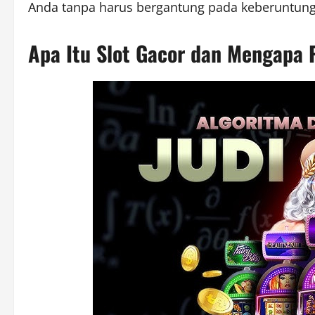
Anda tanpa harus bergantung pada keberuntung
Apa Itu Slot Gacor dan Mengapa 