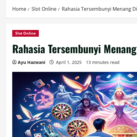
Home
Slot Online
Rahasia Tersembunyi Menang Di 
Slot Online
Rahasia Tersembunyi Menang 
Ayu Hazwani
April 1, 2025
13 minutes read