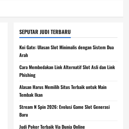
SEPUTAR JUDI TERBARU
Koi Gate: Ulasan Slot Minimalis dengan Sistem Dua
Arah
Cara Membedakan Link Alternatif Slot Asli dan Link
Phishing
Alasan Harus Memilih Situs Terbaik untuk Main
Tembak Ikan
Stream N Spin 2026: Evolusi Game Slot Generasi
Baru
Judi Poker Terbaik Via Dunia Online