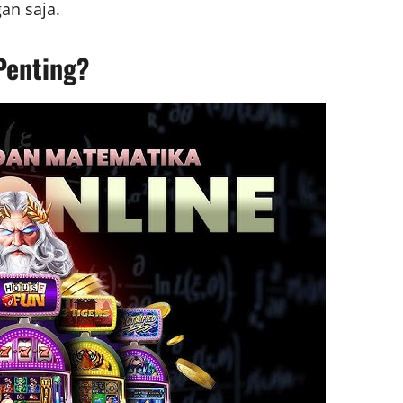
an saja.
Penting?