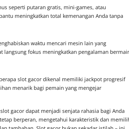
onus seperti putaran gratis, mini-games, atau
membantu meningkatkan total kemenangan Anda tanpa
enghabiskan waktu mencari mesin lain yang
pat langsung fokus meningkatkan pengalaman bermai
rapa slot gacor dikenal memiliki jackpot progresif
pilihan menarik bagi pemain yang mengejar
t gacor dapat menjadi senjata rahasia bagi Anda
tetap berperan, mengetahui karakteristik dan memili
n tambahan. Slot gacor bukan sekadar istilah – ini