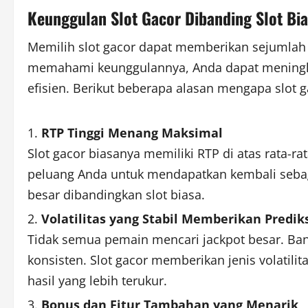
Keunggulan Slot Gacor Dibanding Slot Bi
Memilih slot gacor dapat memberikan sejumlah 
memahami keunggulannya, Anda dapat meningka
efisien. Berikut beberapa alasan mengapa slot 
RTP Tinggi Menang Maksimal
Slot gacor biasanya memiliki RTP di atas rata-rat
peluang Anda untuk mendapatkan kembali sebag
besar dibandingkan slot biasa.
Volatilitas yang Stabil Memberikan Prediks
Tidak semua pemain mencari jackpot besar. Ba
konsisten. Slot gacor memberikan jenis volatil
hasil yang lebih terukur.
Bonus dan Fitur Tambahan yang Menarik