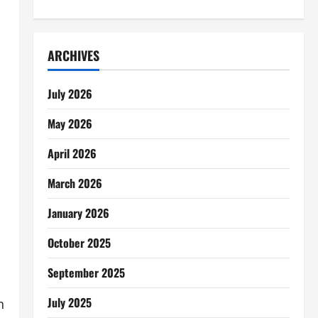
ARCHIVES
July 2026
May 2026
April 2026
March 2026
January 2026
October 2025
September 2025
July 2025
n