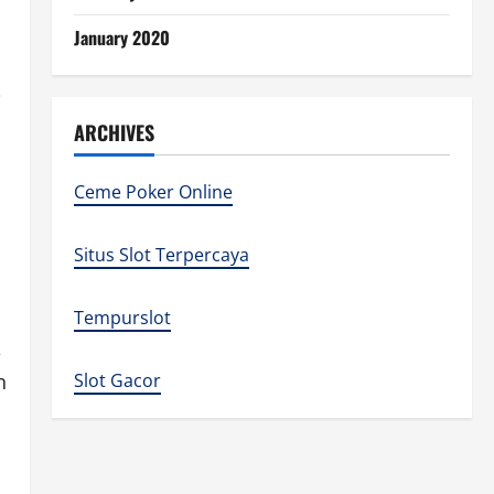
January 2020
i
ARCHIVES
Ceme Poker Online
Situs Slot Terpercaya
Tempurslot
,
n
Slot Gacor