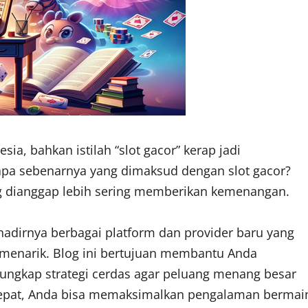
ia, bahkan istilah “slot gacor” kerap jadi
apa sebenarnya yang dimaksud dengan slot gacor?
ng dianggap lebih sering memberikan kemenangan.
 hadirnya berbagai platform dan provider baru yang
 menarik. Blog ini bertujuan membantu Anda
ngkap strategi cerdas agar peluang menang besar
tepat, Anda bisa memaksimalkan pengalaman bermai